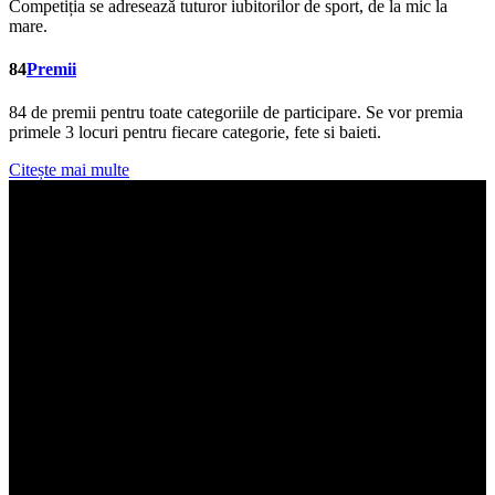
Competiția se adresează tuturor iubitorilor de sport, de la mic la
mare.
Premii
84 de premii pentru toate categoriile de participare. Se vor premia
primele 3 locuri pentru fiecare categorie, fete si baieti.
Citește mai multe