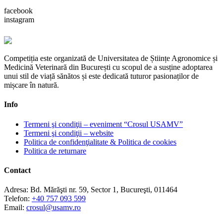
facebook
instagram
Competiția este organizată de Universitatea de Științe Agronomice și
Medicină Veterinară din București cu scopul de a susține adoptarea
unui stil de viață sănătos și este dedicată tuturor pasionaților de
mișcare în natură.
Info
Termeni şi condiţii – eveniment “Crosul USAMV”
Termeni şi condiţii – website
Politica de confidenţialitate & Politica de cookies
Politica de returnare
Contact
Adresa:
Bd. Mărăşti nr. 59, Sector 1, Bucureşti, 011464
Telefon:
+40 757 093 599
Email:
crosul@usamv.ro