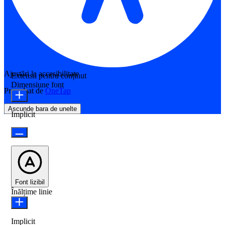
Ajustări la accesibilitate
Extensii pentru conținut
Dimensiune font
Propulsat de
OneTap
Ascunde bara de unelte
Implicit
Font lizibil
Înălțime linie
Implicit