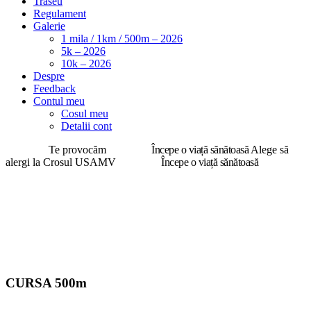
Traseu
Regulament
Galerie
1 mila / 1km / 500m – 2026
5k – 2026
10k – 2026
Despre
Feedback
Contul meu
Cosul meu
Detalii cont
Înscrie-te
Te provocăm
înscrie-te
Începe o viață sănătoasă
Alege să
alergi la Crosul USAMV
înscrie-te
Începe o viață sănătoasă
CURSA 500m