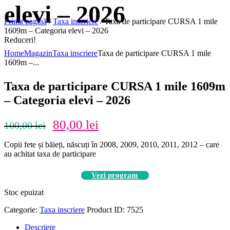
elevi – 2026
Prima pagină
/
Taxa inscriere
/ Taxa de participare CURSA 1 mile
1609m – Categoria elevi – 2026
Reduceri!
Home
Magazin
Taxa inscriere
Taxa de participare CURSA 1 mile
1609m –...
Taxa de participare CURSA 1 mile 1609m
– Categoria elevi – 2026
Prețul
Prețul
80,00
lei
100,00
lei
inițial
curent
a
este:
Copii fete și băieți, născuți în 2008, 2009, 2010, 2011, 2012 – care
fost:
80,00 lei.
au achitat taxa de participare
100,00 lei.
Vezi program
Stoc epuizat
Categorie:
Taxa inscriere
Product ID:
7525
Descriere