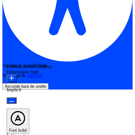
Ajustări la accesibilitate
Extensii pentru conținut
Dimensiune font
Propulsat de
OneTap
Ascunde bara de unelte
Implicit
Font lizibil