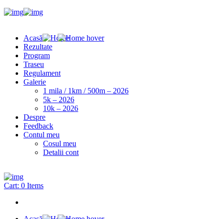
Acasă
Rezultate
Program
Traseu
Regulament
Galerie
1 mila / 1km / 500m – 2026
5k – 2026
10k – 2026
Despre
Feedback
Contul meu
Cosul meu
Detalii cont
Cart:
0 Items
Acasă