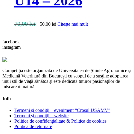
U14 – 2026
Prețul
Prețul
70,00
lei
50,00
lei
Citește mai mult
inițial
curent
a
este:
fost:
50,00 lei.
facebook
70,00 lei.
instagram
Competiția este organizată de Universitatea de Științe Agronomice și
Medicină Veterinară din București cu scopul de a susține adoptarea
unui stil de viață sănătos și este dedicată tuturor pasionaților de
mișcare în natură.
Info
Termeni şi condiţii – eveniment “Crosul USAMV”
Termeni şi condiţii – website
Politica de confidenţialitate & Politica de cookies
Politica de returnare