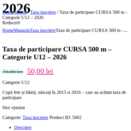
2026
Prima pagină
/
Taxa inscriere
/ Taxa de participare CURSA 500 m –
Categorie U12 – 2026
Reduceri!
Home
Magazin
Taxa inscriere
Taxa de participare CURSA 500 m –...
Taxa de participare CURSA 500 m –
Categorie U12 – 2026
Prețul
Prețul
50,00
lei
70,00
lei
inițial
curent
a
este:
Categorie U12
fost:
50,00 lei.
70,00 lei.
Copii fete și băieți, născuți în 2015 si 2016 – care au achitat taxa de
participare
Stoc epuizat
Categorie:
Taxa inscriere
Product ID:
5002
Descriere