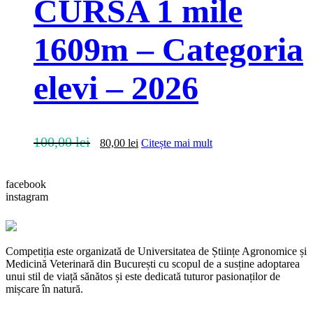
CURSA 1 mile
1609m – Categoria
elevi – 2026
Prețul
Prețul
100,00
lei
80,00
lei
Citește mai mult
inițial
curent
a
este:
fost:
80,00 lei.
facebook
100,00 lei.
instagram
Competiția este organizată de Universitatea de Științe Agronomice și
Medicină Veterinară din București cu scopul de a susține adoptarea
unui stil de viață sănătos și este dedicată tuturor pasionaților de
mișcare în natură.