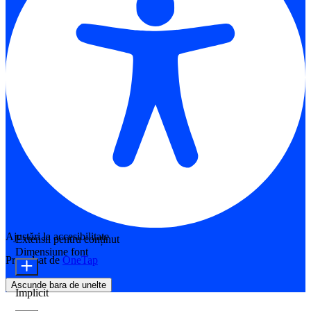
Ajustări la accesibilitate
Extensii pentru conținut
Dimensiune font
Propulsat de
OneTap
Ascunde bara de unelte
Implicit