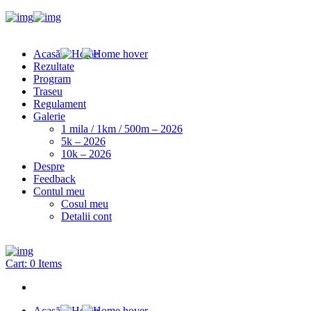
Acasă
Rezultate
Program
Traseu
Regulament
Galerie
1 mila / 1km / 500m – 2026
5k – 2026
10k – 2026
Despre
Feedback
Contul meu
Cosul meu
Detalii cont
Cart:
0 Items
Acasă