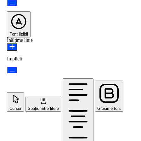
Font lizibil
Înălțime linie
Implicit
Cursor
Spațiu între litere
Grosime font