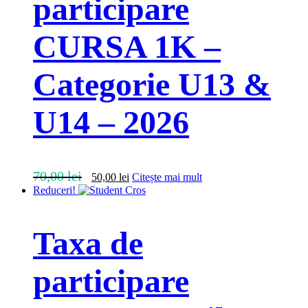
participare
CURSA 1K –
Categorie U13 &
U14 – 2026
Prețul
Prețul
70,00
lei
50,00
lei
Citește mai mult
inițial
curent
Reduceri!
a
este:
fost:
50,00 lei.
70,00 lei.
Taxa de
participare