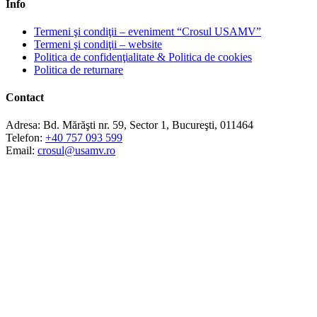
Info
Termeni şi condiţii – eveniment “Crosul USAMV”
Termeni şi condiţii – website
Politica de confidenţialitate & Politica de cookies
Politica de returnare
Contact
Adresa:
Bd. Mărăşti nr. 59, Sector 1, Bucureşti, 011464
Telefon:
+40 757 093 599
Email:
crosul@usamv.ro