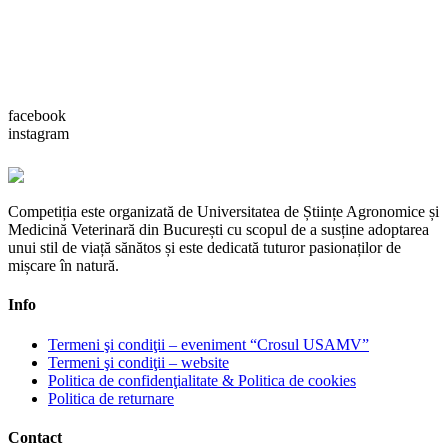
facebook
instagram
Competiția este organizată de Universitatea de Științe Agronomice și
Medicină Veterinară din București cu scopul de a susține adoptarea
unui stil de viață sănătos și este dedicată tuturor pasionaților de
mișcare în natură.
Info
Termeni şi condiţii – eveniment “Crosul USAMV”
Termeni şi condiţii – website
Politica de confidenţialitate & Politica de cookies
Politica de returnare
Contact