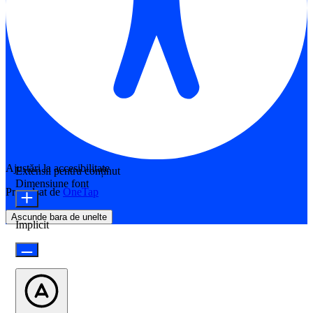
Ajustări la accesibilitate
Extensii pentru conținut
Dimensiune font
Propulsat de
OneTap
Ascunde bara de unelte
Implicit