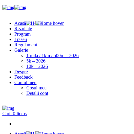
Acasă
Rezultate
Program
Traseu
Regulament
Galerie
1 mila / 1km / 500m – 2026
5k – 2026
10k – 2026
Despre
Feedback
Contul meu
Cosul meu
Detalii cont
Cart:
0 Items
Acasă